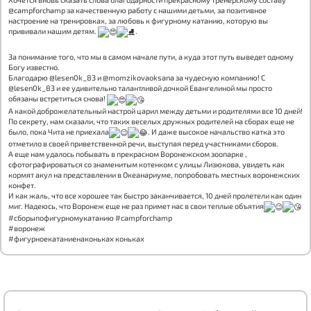
@campforchamp за качественную работу с нашими детьми, за позитивное
настроение на тренировках, за любовь к фигурному катанию, которую вы
прививали нашим детям.
.
За понимание того, что мы в самом начале пути, а куда этот путь выведет одному
Богу известно.
Благодарю @lesen0k_83 и @momzikovaoksana за чудесную компанию! С
@lesen0k_83 и ее удивительно талантливой дочкой Евангелиной мы просто
обязаны встретиться снова!
А какой доброжелательный настрой царил между детьми и родителями все 10 дней!
По секрету, нам сказали, что таких веселых дружных родителей на сборах еще не
было, пока Чита не приехала
. И даже высокое начальство катка это
отметило в своей приветственной речи, выступая перед участниками сборов.
А еще нам удалось побывать в прекрасном Воронежском зоопарке ,
сфотографироваться со знаменитым котенком с улицы Лизюкова, увидеть как
кормят акул на представлении в Океанариуме, попробовать местных воронежских
конфет.
И как жаль, что все хорошее так быстро заканчивается, 10 дней пролетели как один
миг. Надеюсь, что Воронеж еще не раз примет нас в свои теплые объятия
#сборыпофигурномукатанию #campforchamp
#воронеж
#фигурноекатаниенаконьках коньках