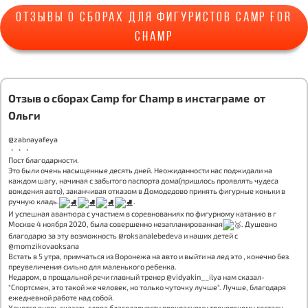
Отзывы о сборах для фигуристов camp for
champ
Отзыв о сборах Camp for Champ в инстаграме от
Ольги
@zabnayafeya
・・・
Пост благодарности.
Это были очень насыщенные десять дней. Неожиданности нас поджидали на
каждом шагу, начиная с забытого паспорта дома(пришлось проявлять чудеса
вождения авто), заканчивая отказом в Домодедово принять фигурные коньки в
ручную кладь.
.
И успешная авантюра с участием в соревнованиях по фигурному катанию в г
Москве 4 ноября 2020, была совершенно незапланированная
. Душевно
благодарю за эту возможность @roksanalebedeva и наших детей с
@momzikovaoksana
Встать в 5 утра, примчаться из Воронежа на авто и выйти на лед это , конечно без
преувеличения сильно для маленького ребенка.
Недаром, в прощальной речи главный тренер @vidyakin__ilya нам сказал-
"Спортсмен, это такой же человек, но только чуточку лучше". Лучше, благодаря
ежедневной работе над собой.
Хочется вновь сказать слова благодарности прекрасному тренерскому составу