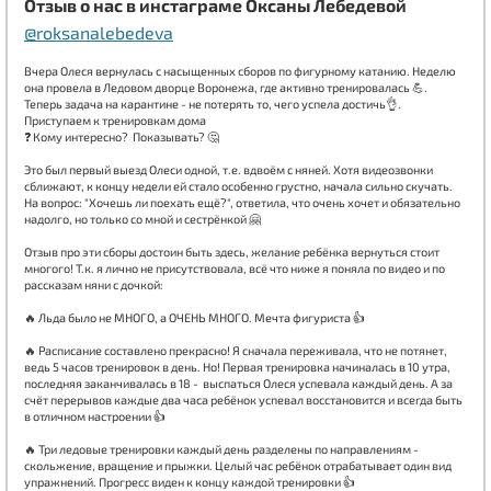
Отзыв о нас в инстаграме Оксаны Лебедевой
@roksanalebedeva
Вчера Олеся вернулась с насыщенных сборов по фигурному катанию. Неделю
она провела в Ледовом дворце Воронежа, где активно тренировалась 💪.
Теперь задача на карантине - не потерять то, чего успела достичь👌.
Приступаем к тренировкам дома
❓ Кому интересно? Показывать? 🤔
⠀
Это был первый выезд Олеси одной, т.е. вдвоём с няней. Хотя видеозвонки
сближают, к концу недели ей стало особенно грустно, начала сильно скучать.
На вопрос: "Хочешь ли поехать ещё?", ответила, что очень хочет и обязательно
надолго, но только со мной и сестрёнкой 🤗
⠀
Отзыв про эти сборы достоин быть здесь, желание ребёнка вернуться стоит
многого! Т.к. я лично не присутствовала, всё что ниже я поняла по видео и по
рассказам няни с дочкой:
⠀
🔥 Льда было не МНОГО, а ОЧЕНЬ МНОГО. Мечта фигуриста 👍
⠀
🔥 Расписание составлено прекрасно! Я сначала переживала, что не потянет,
ведь 5 часов тренировок в день. Но! Первая тренировка начиналась в 10 утра,
последняя заканчивалась в 18 - выспаться Олеся успевала каждый день. А за
счёт перерывов каждые два часа ребёнок успевал восстановится и всегда быть
в отличном настроении 👍
⠀
🔥 Три ледовые тренировки каждый день разделены по направлениям -
скольжение, вращение и прыжки. Целый час ребёнок отрабатывает один вид
упражнений. Прогресс виден к концу каждой тренировки 👍