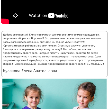
Доброе всем время!!!! Хочу поделиться своими впечатлениями о проведенных
спортивных сборах в г. Воронеж!!! Это уже наша не первая поездка,но с каждым
разом багаж положительных впечатлений только увеличивается!!!!
Организаторская работа выше всех похвал. Огромную заслугу, уважения,
благодарности выражаю тренерскому составу!!! Вы, ребята, настоящие
профессионалы своего дела, которые любят и живут своей работой. До детей
настолько доступно и грамотно доносят информацию, что просто нет слов. Дети
получают огромный заряд бодрости, живости, радости и восторга от проведенных
сборов!!!! Спасибо большое команде профессионалов своего дела!!!! Вы молодцы!!!
Кулакова Елена Анатольевна