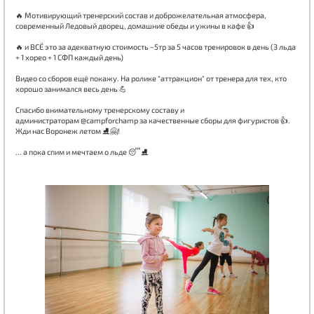
⠀
🔥 Мотивирующий тренерский состав и доброжелательная атмосфера,
современный Ледовый дворец, домашние обеды и ужины в кафе 👍
⠀
🔥 и ВСЁ это за адекватную стоимость ~5тр за 5 часов тренировок в день (3 льда
+ 1 хорео + 1 СФП каждый день)
⠀
Видео со сборов ещё покажу. На ролике "аттракцион" от тренера для тех, кто
хорошо занимался весь день 💪
⠀
Спасибо внимательному тренерскому составу и
администраторам @campforchamp за качественные сборы для фигуристов 👍.
Жди нас Воронеж летом ⛸️🤗!
⠀
... а пока спим и мечтаем о льде 😴⛸️